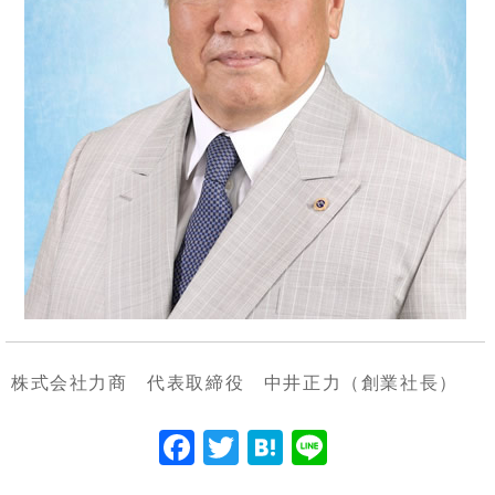
株式会社力商 代表取締役 中井正力（創業社長）
F
T
H
Li
a
w
at
n